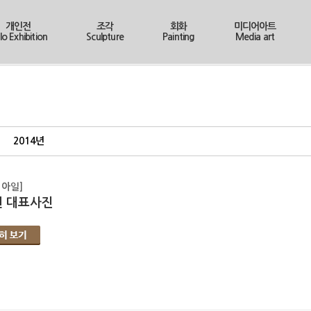
개인전
조각
회화
미디어아트
lo Exhibition
Sculpture
Painting
Media art
2014년
 아일]
 대표사진