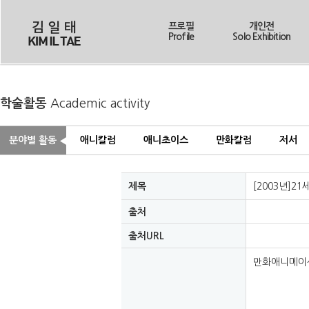
프로필
개인전
Profile
Solo Exhibition
학술활동
Academic activity
분야별 활동
애니칼럼
애니초이스
만화칼럼
저서
제목
[2003년]
출처
출처URL
만화애니메이